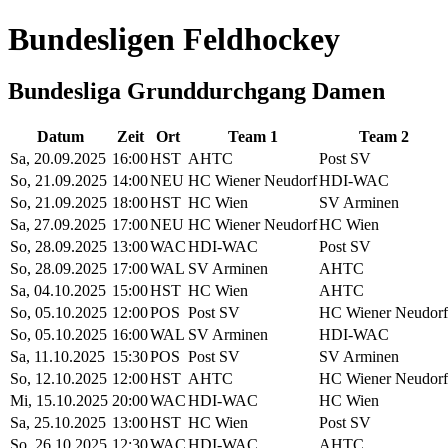
Bundesligen Feldhockey
Bundesliga Grunddurchgang Damen
Datum
Zeit
Ort
Team 1
Team 2
Sa, 20.09.2025
16:00
HST
AHTC
Post SV
So, 21.09.2025
14:00
NEU
HC Wiener Neudorf
HDI-WAC
So, 21.09.2025
18:00
HST
HC Wien
SV Arminen
Sa, 27.09.2025
17:00
NEU
HC Wiener Neudorf
HC Wien
So, 28.09.2025
13:00
WAC
HDI-WAC
Post SV
So, 28.09.2025
17:00
WAL
SV Arminen
AHTC
Sa, 04.10.2025
15:00
HST
HC Wien
AHTC
So, 05.10.2025
12:00
POS
Post SV
HC Wiener Neudorf
So, 05.10.2025
16:00
WAL
SV Arminen
HDI-WAC
Sa, 11.10.2025
15:30
POS
Post SV
SV Arminen
So, 12.10.2025
12:00
HST
AHTC
HC Wiener Neudorf
Mi, 15.10.2025
20:00
WAC
HDI-WAC
HC Wien
Sa, 25.10.2025
13:00
HST
HC Wien
Post SV
So, 26.10.2025
12:30
WAC
HDI-WAC
AHTC