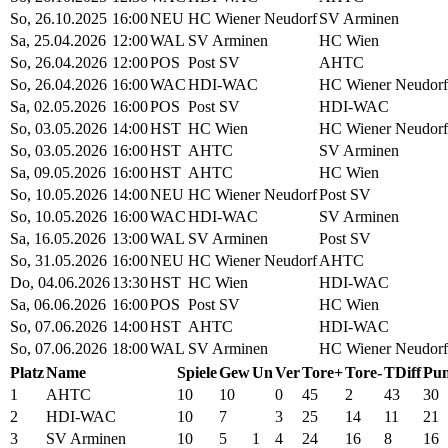
So, 26.10.2025
16:00
NEU
HC Wiener Neudorf
SV Arminen
Sa, 25.04.2026
12:00
WAL
SV Arminen
HC Wien
So, 26.04.2026
12:00
POS
Post SV
AHTC
So, 26.04.2026
16:00
WAC
HDI-WAC
HC Wiener Neudorf
Sa, 02.05.2026
16:00
POS
Post SV
HDI-WAC
So, 03.05.2026
14:00
HST
HC Wien
HC Wiener Neudorf
So, 03.05.2026
16:00
HST
AHTC
SV Arminen
Sa, 09.05.2026
16:00
HST
AHTC
HC Wien
So, 10.05.2026
14:00
NEU
HC Wiener Neudorf
Post SV
So, 10.05.2026
16:00
WAC
HDI-WAC
SV Arminen
Sa, 16.05.2026
13:00
WAL
SV Arminen
Post SV
So, 31.05.2026
16:00
NEU
HC Wiener Neudorf
AHTC
Do, 04.06.2026
13:30
HST
HC Wien
HDI-WAC
Sa, 06.06.2026
16:00
POS
Post SV
HC Wien
So, 07.06.2026
14:00
HST
AHTC
HDI-WAC
So, 07.06.2026
18:00
WAL
SV Arminen
HC Wiener Neudorf
Platz
Name
Spiele
Gew
Un
Ver
Tore+
Tore-
TDiff
Pun
1
AHTC
10
10
0
45
2
43
30
2
HDI-WAC
10
7
3
25
14
11
21
3
SV Arminen
10
5
1
4
24
16
8
16