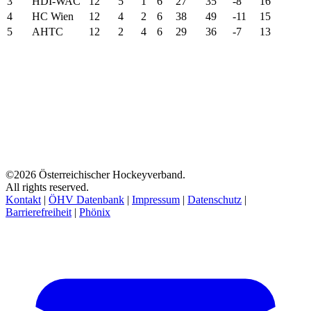
3
HDI-WAC
12
5
1
6
27
35
-8
16
4
HC Wien
12
4
2
6
38
49
-11
15
5
AHTC
12
2
4
6
29
36
-7
13
©2026 Österreichischer Hockeyverband.
All rights reserved.
Kontakt
|
ÖHV Datenbank
|
Impressum
|
Datenschutz
|
Barrierefreiheit
|
Phönix