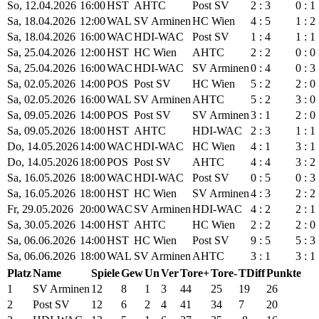
So, 12.04.2026
16:00
HST
AHTC
Post SV
2 : 3
0 : 1
Sa, 18.04.2026
12:00
WAL
SV Arminen
HC Wien
4 : 5
1 : 2
Sa, 18.04.2026
16:00
WAC
HDI-WAC
Post SV
1 : 4
1 : 1
Sa, 25.04.2026
12:00
HST
HC Wien
AHTC
2 : 2
0 : 0
Sa, 25.04.2026
16:00
WAC
HDI-WAC
SV Arminen
0 : 4
0 : 3
Sa, 02.05.2026
14:00
POS
Post SV
HC Wien
5 : 2
2 : 0
Sa, 02.05.2026
16:00
WAL
SV Arminen
AHTC
5 : 2
3 : 0
Sa, 09.05.2026
14:00
POS
Post SV
SV Arminen
3 : 1
2 : 0
Sa, 09.05.2026
18:00
HST
AHTC
HDI-WAC
2 : 3
1 : 1
Do, 14.05.2026
14:00
WAC
HDI-WAC
HC Wien
4 : 1
3 : 1
Do, 14.05.2026
18:00
POS
Post SV
AHTC
4 : 4
3 : 2
Sa, 16.05.2026
18:00
WAC
HDI-WAC
Post SV
0 : 5
0 : 3
Sa, 16.05.2026
18:00
HST
HC Wien
SV Arminen
4 : 3
2 : 2
Fr, 29.05.2026
20:00
WAC
SV Arminen
HDI-WAC
4 : 2
2 : 1
Sa, 30.05.2026
14:00
HST
AHTC
HC Wien
2 : 2
2 : 0
Sa, 06.06.2026
14:00
HST
HC Wien
Post SV
9 : 5
5 : 3
Sa, 06.06.2026
18:00
WAL
SV Arminen
AHTC
3 : 1
3 : 1
Platz
Name
Spiele
Gew
Un
Ver
Tore+
Tore-
TDiff
Punkte
1
SV Arminen
12
8
1
3
44
25
19
26
2
Post SV
12
6
2
4
41
34
7
20