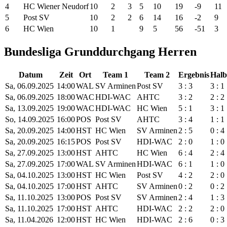
4
HC Wiener Neudorf
10
2
3
5
10
19
-9
11
5
Post SV
10
2
2
6
14
16
-2
9
6
HC Wien
10
1
9
5
56
-51
3
Bundesliga Grunddurchgang Herren
Datum
Zeit
Ort
Team 1
Team 2
Ergebnis
Halb
Sa, 06.09.2025
14:00
WAL
SV Arminen
Post SV
3 : 3
3 : 1
Sa, 06.09.2025
18:00
WAC
HDI-WAC
AHTC
3 : 2
2 : 2
Sa, 13.09.2025
19:00
WAC
HDI-WAC
HC Wien
5 : 1
3 : 1
So, 14.09.2025
16:00
POS
Post SV
AHTC
3 : 4
1 : 1
Sa, 20.09.2025
14:00
HST
HC Wien
SV Arminen
2 : 5
0 : 4
Sa, 20.09.2025
16:15
POS
Post SV
HDI-WAC
2 : 0
1 : 0
Sa, 27.09.2025
13:00
HST
AHTC
HC Wien
6 : 4
2 : 4
Sa, 27.09.2025
17:00
WAL
SV Arminen
HDI-WAC
6 : 1
1 : 0
Sa, 04.10.2025
13:00
HST
HC Wien
Post SV
4 : 2
2 : 0
Sa, 04.10.2025
17:00
HST
AHTC
SV Arminen
0 : 2
0 : 2
Sa, 11.10.2025
13:00
POS
Post SV
SV Arminen
2 : 4
1 : 3
Sa, 11.10.2025
17:00
HST
AHTC
HDI-WAC
2 : 2
2 : 0
Sa, 11.04.2026
12:00
HST
HC Wien
HDI-WAC
2 : 6
0 : 3