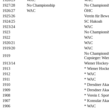
1927/28
No Championship
No Championsh
1926/27
WAC
ÖHC
1925/26
Verein für Bew
1924/25
SC Hakoah
1923/24
WAC
1923
No Championsh
1922
WAC
1920/21
WAC
1919/20
WAC
No Championsh
1919
Cupsieger: Wie
1913/14
Wiener Hockey
1913
* Wiener Hock
1912
* WAC
1911
* WAC
1910
* Dresdner Aka
1909
* Dresdner Aka
1908
* Verein f. Spo
1907
* Konsular Aka
1906
* WAC