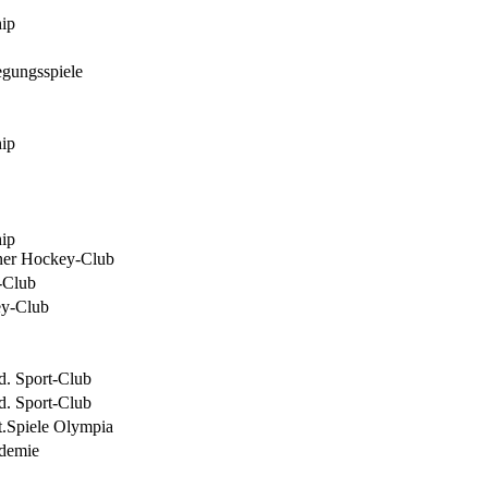
ip
egungsspiele
ip
ip
ner Hockey-Club
-Club
ey-Club
d. Sport-Club
d. Sport-Club
rt.Spiele Olympia
demie