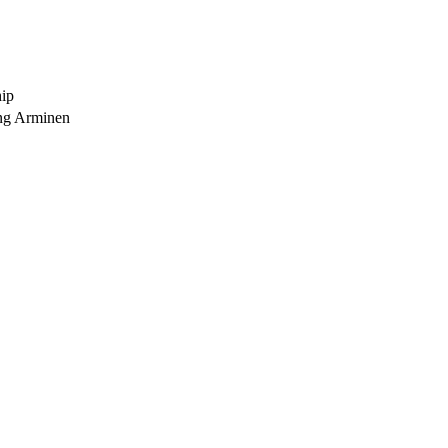
ip
g Arminen