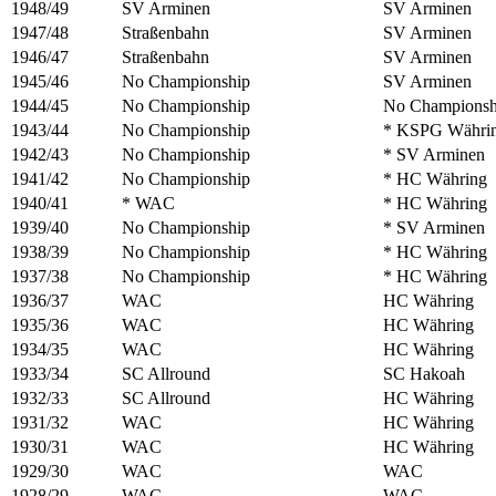
1948/49
SV Arminen
SV Arminen
1947/48
Straßenbahn
SV Arminen
1946/47
Straßenbahn
SV Arminen
1945/46
No Championship
SV Arminen
1944/45
No Championship
No Championsh
1943/44
No Championship
* KSPG Währin
1942/43
No Championship
* SV Arminen
1941/42
No Championship
* HC Währing
1940/41
* WAC
* HC Währing
1939/40
No Championship
* SV Arminen
1938/39
No Championship
* HC Währing
1937/38
No Championship
* HC Währing
1936/37
WAC
HC Währing
1935/36
WAC
HC Währing
1934/35
WAC
HC Währing
1933/34
SC Allround
SC Hakoah
1932/33
SC Allround
HC Währing
1931/32
WAC
HC Währing
1930/31
WAC
HC Währing
1929/30
WAC
WAC
1928/29
WAC
WAC