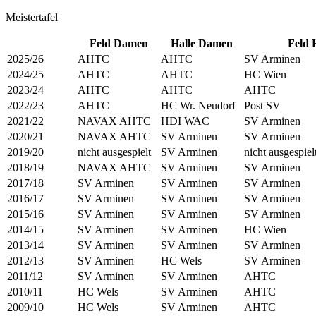
Meistertafel
Feld Damen
Halle Damen
Feld 
2025/26
AHTC
AHTC
SV Arminen
2024/25
AHTC
AHTC
HC Wien
2023/24
AHTC
AHTC
AHTC
2022/23
AHTC
HC Wr. Neudorf
Post SV
2021/22
NAVAX AHTC
HDI WAC
SV Arminen
2020/21
NAVAX AHTC
SV Arminen
SV Arminen
2019/20
nicht ausgespielt
SV Arminen
nicht ausgespiel
2018/19
NAVAX AHTC
SV Arminen
SV Arminen
2017/18
SV Arminen
SV Arminen
SV Arminen
2016/17
SV Arminen
SV Arminen
SV Arminen
2015/16
SV Arminen
SV Arminen
SV Arminen
2014/15
SV Arminen
SV Arminen
HC Wien
2013/14
SV Arminen
SV Arminen
SV Arminen
2012/13
SV Arminen
HC Wels
SV Arminen
2011/12
SV Arminen
SV Arminen
AHTC
2010/11
HC Wels
SV Arminen
AHTC
2009/10
HC Wels
SV Arminen
AHTC