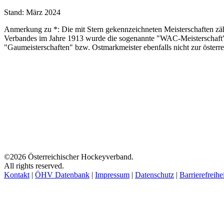
Stand: März 2024
Anmerkung zu *: Die mit Stern gekennzeichneten Meisterschaften zähle
Verbandes im Jahre 1913 wurde die sogenannte "WAC-Meisterschaft" 
"Gaumeisterschaften" bzw. Ostmarkmeister ebenfalls nicht zur österre
©2026 Österreichischer Hockeyverband.
All rights reserved.
Kontakt
|
ÖHV Datenbank
|
Impressum
|
Datenschutz
|
Barrierefreihe