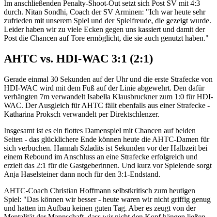
Im anschließenden Penalty-Shoot-Out setzt sich Post SV mit 4:3
durch. Nitan Sondhi, Coach der SV Arminen: "Ich war heute sehr
zufrieden mit unserem Spiel und der Spielfreude, die gezeigt wurde.
Leider haben wir zu viele Ecken gegen uns kassiert und damit der
Post die Chancen auf Tore ermöglicht, die sie auch genutzt haben."
AHTC vs. HDI-WAC 3:1 (2:1)
Gerade einmal 30 Sekunden auf der Uhr und die erste Strafecke von
HDI-WAC wird mit dem Fuß auf der Linie abgewehrt. Den dafür
verhängten 7m verwandelt Isabella Klausbruckner zum 1:0 für HDI-
WAC. Der Ausgleich für AHTC fällt ebenfalls aus einer Strafecke -
Katharina Proksch verwandelt per Direktschlenzer.
Insgesamt ist es ein flottes Damenspiel mit Chancen auf beiden
Seiten - das glücklichere Ende können heute die AHTC-Damen für
sich verbuchen. Hannah Szladits ist Sekunden vor der Halbzeit bei
einem Rebound im Anschluss an eine Strafecke erfolgreich und
erzielt das 2:1 für die Gastgeberinnen. Und kurz vor Spielende sorgt
Anja Haselsteiner dann noch für den 3:1-Endstand.
AHTC-Coach Christian Hoffmann selbstkritisch zum heutigen
Spiel: "Das können wir besser - heute waren wir nicht griffig genug
und hatten im Aufbau keinen guten Tag. Aber es zeugt von der
Mentalität der Mannschaft, dass wir nicht den Kopf hängen ließen,