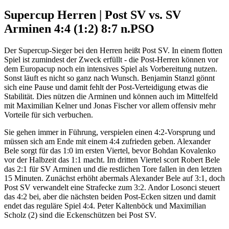
Supercup Herren | Post SV vs. SV
Arminen 4:4 (1:2) 8:7 n.PSO
Der Supercup-Sieger bei den Herren heißt Post SV. In einem flotten
Spiel ist zumindest der Zweck erfüllt - die Post-Herren können vor
dem Europacup noch ein intensives Spiel als Vorbereitung nutzen.
Sonst läuft es nicht so ganz nach Wunsch. Benjamin Stanzl gönnt
sich eine Pause und damit fehlt der Post-Verteidigung etwas die
Stabilität. Dies nützen die Arminen und können auch im Mittelfeld
mit Maximilian Kelner und Jonas Fischer vor allem offensiv mehr
Vorteile für sich verbuchen.
Sie gehen immer in Führung, verspielen einen 4:2-Vorsprung und
müssen sich am Ende mit einem 4:4 zufrieden geben. Alexander
Bele sorgt für das 1:0 im ersten Viertel, bevor Bohdan Kovalenko
vor der Halbzeit das 1:1 macht. Im dritten Viertel scort Robert Bele
das 2:1 für SV Arminen und die restlichen Tore fallen in den letzten
15 Minuten. Zunächst erhöht abermals Alexander Bele auf 3:1, doch
Post SV verwandelt eine Strafecke zum 3:2. Andor Losonci steuert
das 4:2 bei, aber die nächsten beiden Post-Ecken sitzen und damit
endet das reguläre Spiel 4:4. Peter Kaltenböck und Maximilian
Scholz (2) sind die Eckenschützen bei Post SV.