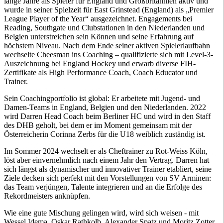
lange Jahre als Spieler für England und Großbritannien aktiv und
wurde in seiner Spielzeit für East Grinstead (England) als „Premier
League Player of the Year“ ausgezeichnet. Engagements bei
Reading, Southgate und Clubstationen in den Niederlanden und
Belgien unterstreichen sein Können und seine Erfahrung auf
höchstem Niveau. Nach dem Ende seiner aktiven Spielerlaufbahn
wechselte Cheesman ins Coaching – qualifizierte sich mit Level-3-
Auszeichnung bei England Hockey und erwarb diverse FIH-
Zertifikate als High Performance Coach, Coach Educator und
Trainer.
Sein Coachingportfolio ist global: Er arbeitete mit Jugend- und
Damen-Teams in England, Belgien und den Niederlanden. 2022
wird Darren Head Coach beim Berliner HC und wird in den Staff
des DHB geholt, bei dem er im Moment gemeinsam mit der
Österreicherin Corinna Zerbs für die U18 weiblich zuständig ist.
Im Sommer 2024 wechselt er als Cheftrainer zu Rot-Weiss Köln,
löst aber einvernehmlich nach einem Jahr den Vertrag. Darren hat
sich längst als dynamischer und innovativer Trainer etabliert, seine
Ziele decken sich perfekt mit den Vorstellungen von SV Arminen:
das Team verjüngen, Talente integrieren und an die Erfolge des
Rekordmeisters anknüpfen.
Wie eine gute Mischung gelingen wird, wird sich weisen - mit
Wessel Idema, Oskar Rathkolb, Alexander Spatz und Moritz Zotter