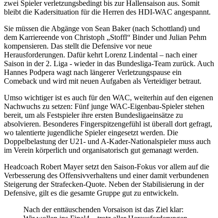
zwei Spieler verletzungsbedingt bis zur Hallensaison aus. Somit
bleibt die Kadersituation für die Herren des HDI-WAC angespannt.
Sie müssen die Abgänge von Sean Baker (nach Schottland) und
dem Karriereende von Christoph „Stoffl“ Binder und Julian Pehm
kompensieren. Das stellt die Defensive vor neue
Herausforderungen. Dafür kehrt Lorenz Lindental – nach einer
Saison in der 2. Liga - wieder in das Bundesliga-Team zurück. Auch
Hannes Podpera wagt nach längerer Verletzungspause ein
Comeback und wird mit neuen Aufgaben als Verteidiger betraut.
Umso wichtiger ist es auch für den WAC, weiterhin auf den eigenen
Nachwuchs zu setzen: Fünf junge WAC-Eigenbau-Spieler stehen
bereit, um als Festspieler ihre ersten Bundesligaeinsätze zu
absolvieren. Besonderes Fingerspitzengefühl ist überall dort gefragt,
wo talentierte jugendliche Spieler eingesetzt werden. Die
Doppelbelastung der U21- und A-Kader-Nationalspieler muss auch
im Verein körperlich und organisatorisch gut gemanagt werden.
Headcoach Robert Mayer setzt den Saison-Fokus vor allem auf die
Verbesserung des Offensivverhaltens und einer damit verbundenen
Steigerung der Strafecken-Quote. Neben der Stabilisierung in der
Defensive, gilt es die gesamte Gruppe gut zu entwickeln.
Nach der enttäuschenden Vorsaison ist das Ziel klar: