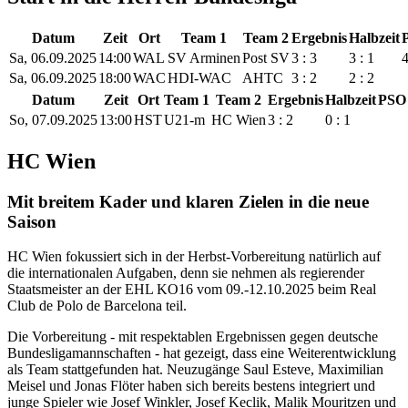
Datum
Zeit
Ort
Team 1
Team 2
Ergebnis
Halbzeit
Sa, 06.09.2025
14:00
WAL
SV Arminen
Post SV
3 : 3
3 : 1
4
Sa, 06.09.2025
18:00
WAC
HDI-WAC
AHTC
3 : 2
2 : 2
Datum
Zeit
Ort
Team 1
Team 2
Ergebnis
Halbzeit
PSO
So, 07.09.2025
13:00
HST
U21-m
HC Wien
3 : 2
0 : 1
HC Wien
Mit breitem Kader und klaren Zielen in die neue
Saison
HC Wien fokussiert sich in der Herbst-Vorbereitung natürlich auf
die internationalen Aufgaben, denn sie nehmen als regierender
Staatsmeister an der EHL KO16 vom 09.-12.10.2025 beim Real
Club de Polo de Barcelona teil.
Die Vorbereitung - mit respektablen Ergebnissen gegen deutsche
Bundesligamannschaften - hat gezeigt, dass eine Weiterentwicklung
als Team stattgefunden hat. Neuzugänge Saul Esteve, Maximilian
Meisel und Jonas Flöter haben sich bereits bestens integriert und
junge Spieler wie Josef Winkler, Josef Keclik, Malik Mouritzen und