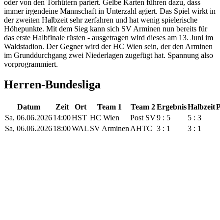
oder von den Torhütern pariert. Gelbe Karten führen dazu, dass
immer irgendeine Mannschaft in Unterzahl agiert. Das Spiel wirkt in
der zweiten Halbzeit sehr zerfahren und hat wenig spielerische
Höhepunkte. Mit dem Sieg kann sich SV Arminen nun bereits für
das erste Halbfinale rüsten - ausgetragen wird dieses am 13. Juni im
Waldstadion. Der Gegner wird der HC Wien sein, der den Arminen
im Grunddurchgang zwei Niederlagen zugefügt hat. Spannung also
vorprogrammiert.
Herren-Bundesliga
Datum
Zeit
Ort
Team 1
Team 2
Ergebnis
Halbzeit
Sa, 06.06.2026
14:00
HST
HC Wien
Post SV
9 : 5
5 : 3
Sa, 06.06.2026
18:00
WAL
SV Arminen
AHTC
3 : 1
3 : 1