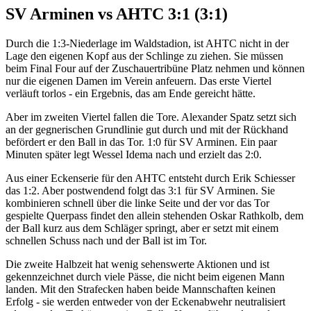
SV Arminen vs AHTC 3:1 (3:1)
Durch die 1:3-Niederlage im Waldstadion, ist AHTC nicht in der
Lage den eigenen Kopf aus der Schlinge zu ziehen. Sie müssen
beim Final Four auf der Zuschauertribüne Platz nehmen und können
nur die eigenen Damen im Verein anfeuern. Das erste Viertel
verläuft torlos - ein Ergebnis, das am Ende gereicht hätte.
Aber im zweiten Viertel fallen die Tore. Alexander Spatz setzt sich
an der gegnerischen Grundlinie gut durch und mit der Rückhand
befördert er den Ball in das Tor. 1:0 für SV Arminen. Ein paar
Minuten später legt Wessel Idema nach und erzielt das 2:0.
Aus einer Eckenserie für den AHTC entsteht durch Erik Schiesser
das 1:2. Aber postwendend folgt das 3:1 für SV Arminen. Sie
kombinieren schnell über die linke Seite und der vor das Tor
gespielte Querpass findet den allein stehenden Oskar Rathkolb, dem
der Ball kurz aus dem Schläger springt, aber er setzt mit einem
schnellen Schuss nach und der Ball ist im Tor.
Die zweite Halbzeit hat wenig sehenswerte Aktionen und ist
gekennzeichnet durch viele Pässe, die nicht beim eigenen Mann
landen. Mit den Strafecken haben beide Mannschaften keinen
Erfolg - sie werden entweder von der Eckenabwehr neutralisiert