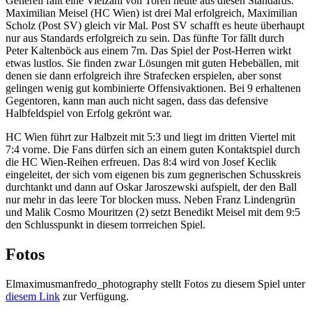
Generell fällt eine Vielzahl von Toren heute aus diesen Standards.
Maximilian Meisel (HC Wien) ist drei Mal erfolgreich, Maximilian
Scholz (Post SV) gleich vir Mal. Post SV schafft es heute überhaupt
nur aus Standards erfolgreich zu sein. Das fünfte Tor fällt durch
Peter Kaltenböck aus einem 7m. Das Spiel der Post-Herren wirkt
etwas lustlos. Sie finden zwar Lösungen mit guten Hebebällen, mit
denen sie dann erfolgreich ihre Strafecken erspielen, aber sonst
gelingen wenig gut kombinierte Offensivaktionen. Bei 9 erhaltenen
Gegentoren, kann man auch nicht sagen, dass das defensive
Halbfeldspiel von Erfolg gekrönt war.
HC Wien führt zur Halbzeit mit 5:3 und liegt im dritten Viertel mit
7:4 vorne. Die Fans dürfen sich an einem guten Kontaktspiel durch
die HC Wien-Reihen erfreuen. Das 8:4 wird von Josef Keclik
eingeleitet, der sich vom eigenen bis zum gegnerischen Schusskreis
durchtankt und dann auf Oskar Jaroszewski aufspielt, der den Ball
nur mehr in das leere Tor blocken muss. Neben Franz Lindengrün
und Malik Cosmo Mouritzen (2) setzt Benedikt Meisel mit dem 9:5
den Schlusspunkt in diesem torrreichen Spiel.
Fotos
Elmaximusmanfredo_photography stellt Fotos zu diesem Spiel unter
diesem Link
zur Verfügung.