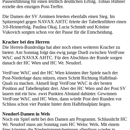
Pausenführung für einen letztlich deutlichen Erfolg. Tobias Hübner
erzielte den einzigen Post-Treffer.
Die Damen der SV Arminen feierten ebenfalls einen Sieg. Im
Spitzenspiel gegen NAVAX AHTC feierte der Tabellenführer einen
3:0-Heimerfolg. Paulina Okaj, Lucia Schmidt und Kristine
Vukovich sorgten schon vor der Pause für die Entscheidung.
Kracher bei den Herren
Die Herren-Bundesliga hat aber noch einen weiteren Kracher zu
bieten: Am Sonntag folgt das ewig junge Duell zwischen VeriFone
WAC und NAVAX AHTC. Für den Abschluss der Runde sorgen
danach der HC Wien und HC Wr. Neudorf.
VeriFone WAC und der HC Wien könnten ihre Spiele nach der
Post-Niederlage dazu nützen, einen Schritt Richtung Halbfinal-
Quali zu machen. Aktuell liegt VeriFone WAC in der besten
Position auf Tabellenplatz drei. Aber der HC Wien und der Post SV
lauern mit ein bzw. zwei Punkten Abstand dahinter. Gewinnen
VeriFone WAC und HC Wien, dann würde Post drei Runden vor
Schluss schon vier Punkte hinter dem Halbfinalplatz liegen.
Neudorf-Damen in Wels
Noch ein Spiel steht bei den Damen am Programm. Schlusslicht HC
Wr. Neudorf muss am Sonntag zum HC Weloc Wels. Mit einem
Sieg könnten die Niederösterreicherinnen allerdings wieder in