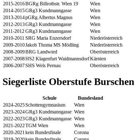
2015-2016
BGRg Billrothstr. Wien 19
Wien
2014-2015
GRg3 Kundmanngasse
Wien
2013-2014
pGRg Albertus Magnus
Wien
2012-2013
GRg3 Kundmanngasse
Wien
2011-2012
GRg3 Kundmanngasse
Wien
2010-2011
SRG Maria Enzersdorf
Niederösterreich
2009-2010
Jakob Thoma MS Mödling
Niederösterreich
2008-2009
BRG Landwied
Oberösterreich
2007-2008
HS2 Klagenfurt Waidmannsdorf
Kärnten
2006-2007
SHS Wels Pernau
Oberösterreich
Siegerliste Oberstufe Burschen
Schule
Bundesland
2024-2025
Schottengymnasium
Wien
2023-2024
GRg3 Kundmanngasse
Wien
2022-2023
GRg3 Kundmanngasse
Wien
2021-2022
TGM Wien
Wien
2020-2021
kein Bundesfinale
Corona
2019-2020
kein Bundesfinale
Corona