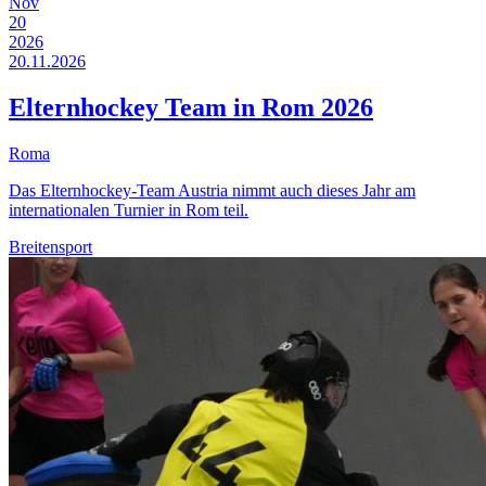
Nov
20
2026
20.11.2026
Elternhockey Team in Rom 2026
Roma
Das Elternhockey-Team Austria nimmt auch dieses Jahr am
internationalen Turnier in Rom teil.
Breitensport