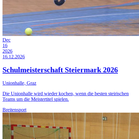
Dec
16
2026
16.12.2026
Schulmeisterschaft Steiermark 2026
Unionhalle, Graz
Die Unionhalle wird wieder kochen, wenn die besten steirischen
Teams um die Meistertitel spielen.
Breitensport