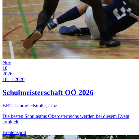
Nov
18
2026
18.11.2026
Schulmeisterschaft OÖ 2026
BRG Landwiedstraße, Linz
Die besten Schulteams Oberösterreichs werden bei diesem Event
ermittelt.
Breitensport