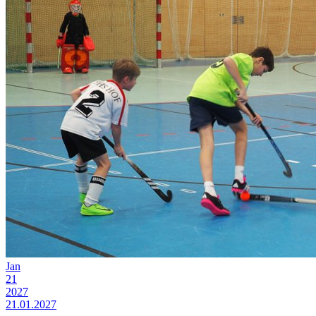
Jan
21
2027
21.01.2027