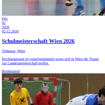
Dec
02
2026
02.12.2026
Schulmeisterschaft Wien 2026
Tellgasse, Wien
Hochspannung ist vorprogrammiert wenn sich in Wien die Teams
zur Landesmeisterschaft treffen.
Breitensport