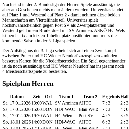
Noch sind in der 2. Bundesliga der Herren Spiele ausständig, die
aber am Geschehen nichts mehr ändern werden. Universitas landet
auf Platz 1 und Westend auf Platz 2 - damit nehmen diese beiden
Mannschaften am Viertelfinale teil. Universitas spielt
höchstwahrscheinlich gegen Post SV als Zweitplatzierten und
Westend geht in ein Bruderduell mit SV Arminen. ASKÖ HC Wels
ist bereits fix am letzten Tabellenplatz positioniert und muss die
kommende Saison in der 3. Liga spielen.
Der Aufstieg aus der 3. Liga scheint sich auf einen Zweikampf
zwischen Prater und HC Wiener Neudorf zuzuspitzen - mit den
besseren Karten für die Niederösterreicher. Ein Spiel gegeneinander
ist da noch ausständig und HC Wiener Neudorf hat insgesamt noch
4 Meisterschaftsspiele zu bestreiten.
Spielplan Herren
Datum
Zeit
Ort
Team 1
Team 2
Ergebnis
Halb
Sa, 17.01.2026
13:00
WAL
SV Arminen
AHTC
7 : 3
2 : 3
Sa, 17.01.2026
15:00
DON
HDI-WAC
Blau Weiß
7 : 3
4 : 0
Sa, 17.01.2026
19:30
WAL
HC Wien
Post SV
4 : 7
3 : 5
So, 18.01.2026
14:00
DON
HDI-WAC
AHTC
6 : 3
2 : 3
So, 18.01.2026
17:15
BER
HC Wien
Blau Weiß
3 : 2
1 : 1