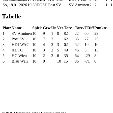
So, 18.01.2026
19:30
POSH
Post SV
SV Arminen
2 : 2
1 : 1
Tabelle
Platz
Name
Spiele
Gew
Un
Ver
Tore+
Tore-
TDiff
Punkte
1
SV Arminen
10
9
1
0
82
22
60
28
2
Post SV
10
7
2
1
62
35
27
25
3
HDI-WAC
10
4
3
3
62
52
10
16
4
AHTC
10
3
2
5
49
46
3
13
5
HC Wien
10
2
2
6
35
64
-29
8
6
Blau Weiß
10
0
10
15
86
-71
0