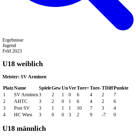
Ergebnisse
Jugend
Feld 2023
U18 weiblich
Meister: SV Arminen
Platz
Name
Spiele
Gew
Un
Ver
Tore+
Tore-
TDiff
Punkte
1
SV Arminen
3
2
1
0
6
4
2
7
2
AHTC
3
2
0
1
6
4
2
6
3
Post SV
3
1
1
1
10
7
3
4
4
HC Wien
3
0
0
3
2
9
-7
0
U18 männlich