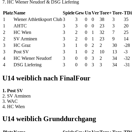
7. HC Wiener Neudorf & DSG Liefering
Platz
Name
Spiele
Gew
Un
Ver
Tore+
Tore-
TDi
1
Wiener Athletiksport Club
3
3
0
0
38
3
35
1
AHTC
3
3
0
0
23
3
20
2
HC Wien
3
2
0
1
32
7
25
2
SV Arminen
3
2
0
1
23
9
14
3
HC Graz
3
1
0
2
2
30
-28
3
Post SV
3
1
0
2
10
13
-3
4
HC Wiener Neudorf
3
0
0
3
2
34
-32
4
DSG Liefering
3
0
0
3
3
34
-31
U14 weiblich nach FinalFour
1. Post SV
2. SV Arminen
3. WAC
4. HC Wien
U14 weiblich Grunddurchgang