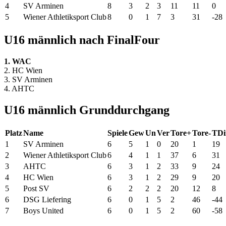
4
SV Arminen
8
3
2
3
11
11
0
5
Wiener Athletiksport Club
8
0
1
7
3
31
-28
U16 männlich nach FinalFour
1. WAC
2. HC Wien
3. SV Arminen
4. AHTC
U16 männlich Grunddurchgang
Platz
Name
Spiele
Gew
Un
Ver
Tore+
Tore-
TDi
1
SV Arminen
6
5
1
0
20
1
19
2
Wiener Athletiksport Club
6
4
1
1
37
6
31
3
AHTC
6
3
1
2
33
9
24
4
HC Wien
6
3
1
2
29
9
20
5
Post SV
6
2
2
2
20
12
8
6
DSG Liefering
6
0
1
5
2
46
-44
7
Boys United
6
0
1
5
2
60
-58