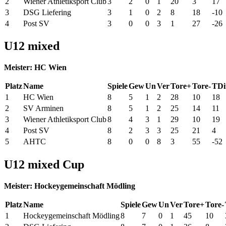
2
Wiener Athletiksport Club
3
2
0
1
20
3
17
3
DSG Liefering
3
1
0
2
8
18
-10
4
Post SV
3
0
0
3
1
27
-26
U12 mixed
Meister: HC Wien
Platz
Name
Spiele
Gew
Un
Ver
Tore+
Tore-
TDi
1
HC Wien
8
5
1
2
28
10
18
2
SV Arminen
8
5
1
2
25
14
11
3
Wiener Athletiksport Club
8
4
3
1
29
10
19
4
Post SV
8
2
3
3
25
21
4
5
AHTC
8
0
0
8
3
55
-52
U12 mixed Cup
Meister: Hockeygemeinschaft Mödling
Platz
Name
Spiele
Gew
Un
Ver
Tore+
Tore-
1
Hockeygemeinschaft Mödling
8
7
0
1
45
10