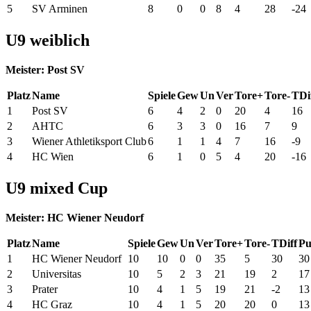
5
SV Arminen
8
0
0
8
4
28
-24
U9 weiblich
Meister: Post SV
Platz
Name
Spiele
Gew
Un
Ver
Tore+
Tore-
TDi
1
Post SV
6
4
2
0
20
4
16
2
AHTC
6
3
3
0
16
7
9
3
Wiener Athletiksport Club
6
1
1
4
7
16
-9
4
HC Wien
6
1
0
5
4
20
-16
U9 mixed Cup
Meister: HC Wiener Neudorf
Platz
Name
Spiele
Gew
Un
Ver
Tore+
Tore-
TDiff
Pu
1
HC Wiener Neudorf
10
10
0
0
35
5
30
30
2
Universitas
10
5
2
3
21
19
2
17
3
Prater
10
4
1
5
19
21
-2
13
4
HC Graz
10
4
1
5
20
20
0
13