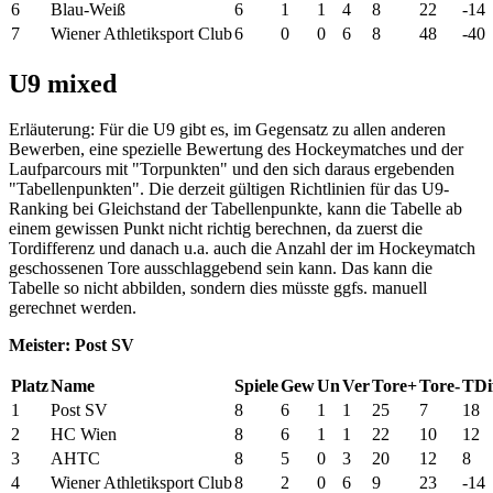
6
Blau-Weiß
6
1
1
4
8
22
-14
7
Wiener Athletiksport Club
6
0
0
6
8
48
-40
U9 mixed
Erläuterung: Für die U9 gibt es, im Gegensatz zu allen anderen
Bewerben, eine spezielle Bewertung des Hockeymatches und der
Laufparcours mit "Torpunkten" und den sich daraus ergebenden
"Tabellenpunkten". Die derzeit gültigen Richtlinien für das U9-
Ranking bei Gleichstand der Tabellenpunkte, kann die Tabelle ab
einem gewissen Punkt nicht richtig berechnen, da zuerst die
Tordifferenz und danach u.a. auch die Anzahl der im Hockeymatch
geschossenen Tore ausschlaggebend sein kann. Das kann die
Tabelle so nicht abbilden, sondern dies müsste ggfs. manuell
gerechnet werden.
Meister: Post SV
Platz
Name
Spiele
Gew
Un
Ver
Tore+
Tore-
TDi
1
Post SV
8
6
1
1
25
7
18
2
HC Wien
8
6
1
1
22
10
12
3
AHTC
8
5
0
3
20
12
8
4
Wiener Athletiksport Club
8
2
0
6
9
23
-14