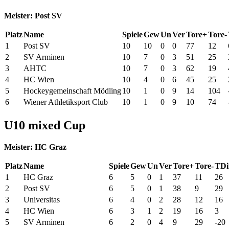
Meister: Post SV
Platz
Name
Spiele
Gew
Un
Ver
Tore+
Tore-
1
Post SV
10
10
0
0
77
12
2
SV Arminen
10
7
0
3
51
25
3
AHTC
10
7
0
3
62
19
4
HC Wien
10
4
0
6
45
25
5
Hockeygemeinschaft Mödling
10
1
0
9
14
104
6
Wiener Athletiksport Club
10
1
0
9
10
74
U10 mixed Cup
Meister: HC Graz
Platz
Name
Spiele
Gew
Un
Ver
Tore+
Tore-
TDi
1
HC Graz
6
5
0
1
37
11
26
2
Post SV
6
5
0
1
38
9
29
3
Universitas
6
4
0
2
28
12
16
4
HC Wien
6
3
1
2
19
16
3
5
SV Arminen
6
2
0
4
9
29
-20