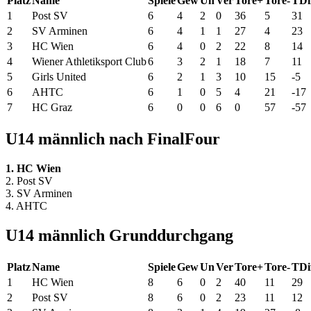
Platz
Name
Spiele
Gew
Un
Ver
Tore+
Tore-
TDi
1
Post SV
6
4
2
0
36
5
31
2
SV Arminen
6
4
1
1
27
4
23
3
HC Wien
6
4
0
2
22
8
14
4
Wiener Athletiksport Club
6
3
2
1
18
7
11
5
Girls United
6
2
1
3
10
15
-5
6
AHTC
6
1
0
5
4
21
-17
7
HC Graz
6
0
0
6
0
57
-57
U14 männlich nach FinalFour
1. HC Wien
2. Post SV
3. SV Arminen
4. AHTC
U14 männlich Grunddurchgang
Platz
Name
Spiele
Gew
Un
Ver
Tore+
Tore-
TDi
1
HC Wien
8
6
0
2
40
11
29
2
Post SV
8
6
0
2
23
11
12