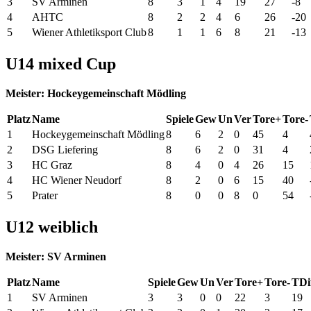
3
SV Arminen
8
3
1
4
19
27
-8
4
AHTC
8
2
2
4
6
26
-20
5
Wiener Athletiksport Club
8
1
1
6
8
21
-13
U14 mixed Cup
Meister: Hockeygemeinschaft Mödling
Platz
Name
Spiele
Gew
Un
Ver
Tore+
Tore-
1
Hockeygemeinschaft Mödling
8
6
2
0
45
4
2
DSG Liefering
8
6
2
0
31
4
3
HC Graz
8
4
0
4
26
15
4
HC Wiener Neudorf
8
2
0
6
15
40
5
Prater
8
0
0
8
0
54
U12 weiblich
Meister: SV Arminen
Platz
Name
Spiele
Gew
Un
Ver
Tore+
Tore-
TDi
1
SV Arminen
3
3
0
0
22
3
19