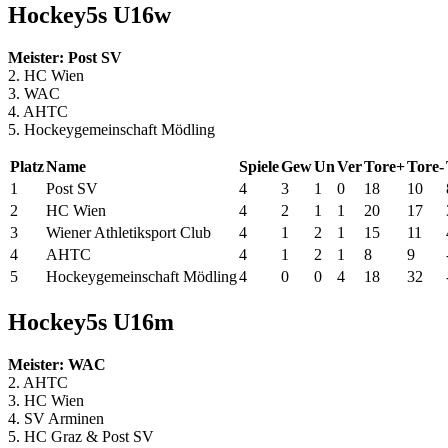
Hockey5s U16w
Meister: Post SV
2. HC Wien
3. WAC
4. AHTC
5. Hockeygemeinschaft Mödling
Platz
Name
Spiele
Gew
Un
Ver
Tore+
Tore-
1
Post SV
4
3
1
0
18
10
2
HC Wien
4
2
1
1
20
17
3
Wiener Athletiksport Club
4
1
2
1
15
11
4
AHTC
4
1
2
1
8
9
5
Hockeygemeinschaft Mödling
4
0
0
4
18
32
Hockey5s U16m
Meister: WAC
2. AHTC
3. HC Wien
4. SV Arminen
5. HC Graz & Post SV