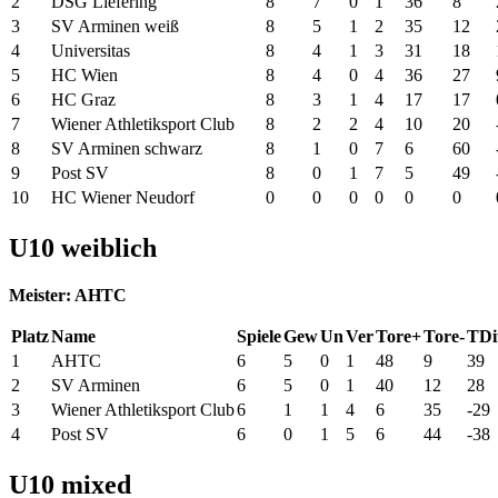
2
DSG Liefering
8
7
0
1
36
8
3
SV Arminen weiß
8
5
1
2
35
12
4
Universitas
8
4
1
3
31
18
5
HC Wien
8
4
0
4
36
27
6
HC Graz
8
3
1
4
17
17
7
Wiener Athletiksport Club
8
2
2
4
10
20
8
SV Arminen schwarz
8
1
0
7
6
60
9
Post SV
8
0
1
7
5
49
10
HC Wiener Neudorf
0
0
0
0
0
0
U10 weiblich
Meister: AHTC
Platz
Name
Spiele
Gew
Un
Ver
Tore+
Tore-
TDi
1
AHTC
6
5
0
1
48
9
39
2
SV Arminen
6
5
0
1
40
12
28
3
Wiener Athletiksport Club
6
1
1
4
6
35
-29
4
Post SV
6
0
1
5
6
44
-38
U10 mixed