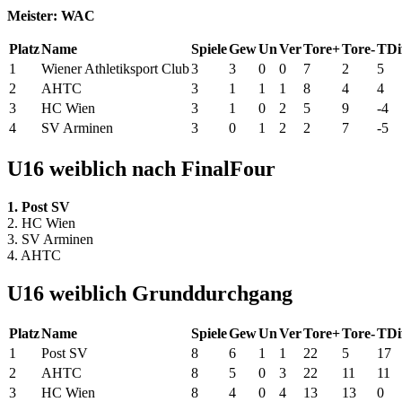
Meister: WAC
Platz
Name
Spiele
Gew
Un
Ver
Tore+
Tore-
TDi
1
Wiener Athletiksport Club
3
3
0
0
7
2
5
2
AHTC
3
1
1
1
8
4
4
3
HC Wien
3
1
0
2
5
9
-4
4
SV Arminen
3
0
1
2
2
7
-5
U16 weiblich nach FinalFour
1. Post SV
2. HC Wien
3. SV Arminen
4. AHTC
U16 weiblich Grunddurchgang
Platz
Name
Spiele
Gew
Un
Ver
Tore+
Tore-
TDi
1
Post SV
8
6
1
1
22
5
17
2
AHTC
8
5
0
3
22
11
11
3
HC Wien
8
4
0
4
13
13
0