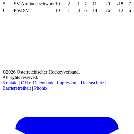
5
SV Arminen schwarz
10
2
1
7
11
29
-18
7
6
Post SV
10
1
3
6
14
26
-12
6
©2026 Österreichischer Hockeyverband.
All rights reserved.
Kontakt
|
ÖHV Datenbank
|
Impressum
|
Datenschutz
|
Barrierefreiheit
|
Phönix