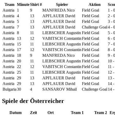
Team
Minute
Shirt #
Spieler
Aktion
Sco
Austria
1
9
MANFREDA Nico
Field Goal
1 - 
Austria
4
13
APFLAUER David
Field Goal
2 - 
Austria
5
13
APFLAUER David
Field Goal
3 - 
Austria
7
13
APFLAUER David
Challenge Goal
4 - 
Austria
8
11
LIEBSCHER Augustin
Field Goal
5 - 
Austria
13
12
VABITSCH Constantin
Field Goal
6 - 
Austria
15
11
LIEBSCHER Augustin
Field Goal
7 - 
Austria
17
12
VABITSCH Constantin
Field Goal
8 - 
Austria
18
9
MANFREDA Nico
Field Goal
9 - 
Austria
20
11
LIEBSCHER Augustin
Field Goal
10 -
Austria
22
12
VABITSCH Constantin
Field Goal
11 -
Austria
25
11
LIEBSCHER Augustin
Field Goal
12 -
Austria
29
13
APFLAUER David
Field Goal
13 -
Austria
29
13
APFLAUER David
Field Goal
14 -
Bulgaria
30
4
SANSAROV Mihail
Challenge Goal
14 -
Spiele der Österreicher
Datum
Zeit
Ort
Team 1
Team 2
Er