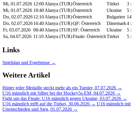
Mi, 01.07.2026
12:00
Alanya (TUR)
Österreich
Türkei
3 :
Mi, 01.07.2026
18:40
Alanya (TUR)
Österreich
Ukraine
5 :
Do, 02.07.2026
12:10
Alanya (TUR)
Österreich
Bulgarien
14 
Do, 02.07.2026
16:40
Alanya (TUR)
QF: Österreich
Dänemark
4 :
Fr, 03.07.2026
08:40
Alanya (TUR)
SF: Österreich
Ukraine
5 :
Sa, 04.07.2026
11:10
Alanya (TUR)
Finale: Österreich
Türkei
5 :
Links
Spielplan und Ergebnisse →
Weitere Artikel
Hinter jeder Medaille steckt mehr als ein Turnier, 07.07.2026 →
U16 männlich mit Silber bei der Hockey5s-EM, 04.07.2026 →
Fight um das Finale: U16 männlich gegen Ukraine, 03.07.2026 →
U16 männlich trifft auf die Türkei, 30.06.2026 →
U16 männlich mit
Unentschieden und Sieg, 01.07.2026 →