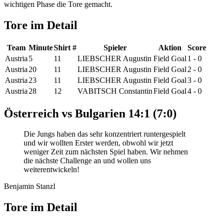
wichtigen Phase die Tore gemacht.
Tore im Detail
Team
Minute
Shirt #
Spieler
Aktion
Score
Austria
5
11
LIEBSCHER Augustin
Field Goal
1 - 0
Austria
20
11
LIEBSCHER Augustin
Field Goal
2 - 0
Austria
23
11
LIEBSCHER Augustin
Field Goal
3 - 0
Austria
28
12
VABITSCH Constantin
Field Goal
4 - 0
Österreich vs Bulgarien 14:1 (7:0)
Die Jungs haben das sehr konzentriert runtergespielt
und wir wollten Erster werden, obwohl wir jetzt
weniger Zeit zum nächsten Spiel haben. Wir nehmen
die nächste Challenge an und wollen uns
weiterentwickeln!
Benjamin Stanzl
Tore im Detail