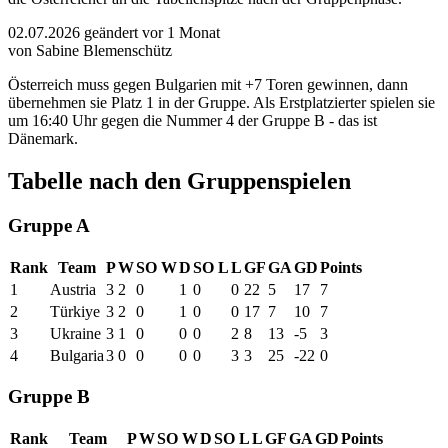
02.07.2026
geändert vor 1 Monat
von Sabine Blemenschütz
Österreich muss gegen Bulgarien mit +7 Toren gewinnen, dann
übernehmen sie Platz 1 in der Gruppe. Als Erstplatzierter spielen sie
um 16:40 Uhr gegen die Nummer 4 der Gruppe B - das ist
Dänemark.
Tabelle nach den Gruppenspielen
Gruppe A
Rank
Team
P
W
SO W
D
SO L
L
GF
GA
GD
Points
1
Austria
3
2
0
1
0
0
22
5
17
7
2
Türkiye
3
2
0
1
0
0
17
7
10
7
3
Ukraine
3
1
0
0
0
2
8
13
-5
3
4
Bulgaria
3
0
0
0
0
3
3
25
-22
0
Gruppe B
Rank
Team
P
W
SO W
D
SO L
L
GF
GA
GD
Points