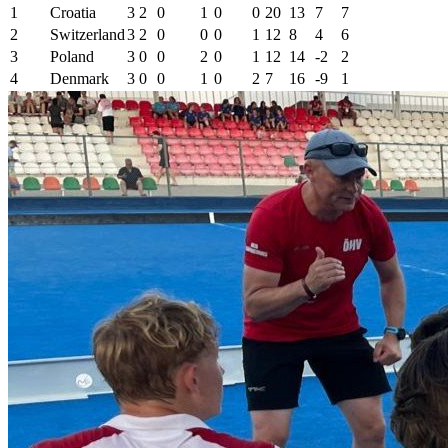
1
Croatia
3
2
0
1
0
0
20
13
7
7
2
Switzerland
3
2
0
0
0
1
12
8
4
6
3
Poland
3
0
0
2
0
1
12
14
-2
2
4
Denmark
3
0
0
1
0
2
7
16
-9
1