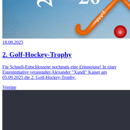
18.08.2025
2. Golf-Hockey-Trophy
Für Schnell-Entschlossene nochmals eine Erinnerung! In einer
Eigeninitiative veranstaltet Alexander "Xandl" Kaiser am
05.09.2025 die 2. Golf-Hockey-Trophy.
Vereine