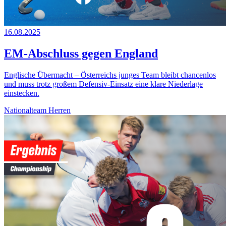
16.08.2025
EM-Abschluss gegen England
Englische Übermacht – Österreichs junges Team bleibt chancenlos
und muss trotz großem Defensiv-Einsatz eine klare Niederlage
einstecken.
Nationalteam Herren