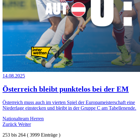
14.08.2025
Österreich bleibt punktelos bei der EM
Österreich muss auch im vierten Spiel der Europameisterschaft eine
Niederlage einstecken und bleibt in der Gruppe C am Tabellenende.
Nationalteam Herren
Zurück
Weiter
253
bis
264
(
3999
Einträge )