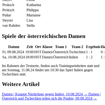
Proksch
Katharina
Proksch
Philippa
Pultar
Marianne
Steyrer
Lisa
van Rahden
Stella
Spiele der österreichischen Damen
Datum
Zeit
Ort
Klasse
Team 1
Team 2
Ergebnis
Ha
Fr, 09.08.2024
19:00
HST
Damen
Österreich
Tschechien
1 : 1
0 :
Sa, 10.08.2024
18:00
HST
Damen
Österreich
Italien
1 : 2
1 :
Im Rahmen der Testserie, finden auch Trainingseinheiten statt und
am Sonntag, 11.08.24 findet um 10:30 das Spiel Italien gegen
Tschechien statt.
Weitere Artikel
Damen | Knappe Niederlage gegen Italien, 10.08.2024 →
Damen |
Österreich und Tschechien teilen sich die Punkte, 09.08.2024 →