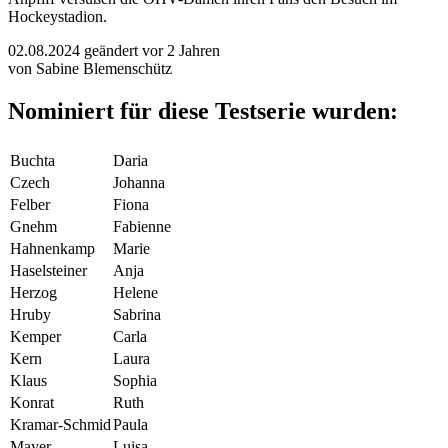
Hockeystadion.
02.08.2024
geändert vor 2 Jahren
von Sabine Blemenschütz
Nominiert für diese Testserie wurden:
Buchta
Daria
Czech
Johanna
Felber
Fiona
Gnehm
Fabienne
Hahnenkamp
Marie
Haselsteiner
Anja
Herzog
Helene
Hruby
Sabrina
Kemper
Carla
Kern
Laura
Klaus
Sophia
Konrat
Ruth
Kramar-Schmid
Paula
Mayer
Luisa