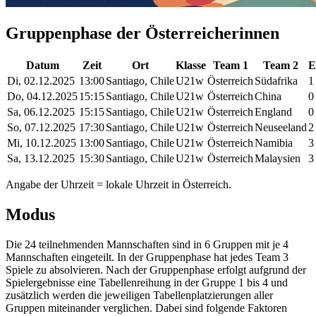
Gruppenphase der Österreicherinnen
Datum
Zeit
Ort
Klasse
Team 1
Team 2
E
Di, 02.12.2025
13:00
Santiago, Chile
U21w
Österreich
Südafrika
1
Do, 04.12.2025
15:15
Santiago, Chile
U21w
Österreich
China
0
Sa, 06.12.2025
15:15
Santiago, Chile
U21w
Österreich
England
0
So, 07.12.2025
17:30
Santiago, Chile
U21w
Österreich
Neuseeland
2
Mi, 10.12.2025
13:00
Santiago, Chile
U21w
Österreich
Namibia
3
Sa, 13.12.2025
15:30
Santiago, Chile
U21w
Österreich
Malaysien
3
Angabe der Uhrzeit = lokale Uhrzeit in Österreich.
Modus
Die 24 teilnehmenden Mannschaften sind in 6 Gruppen mit je 4
Mannschaften eingeteilt. In der Gruppenphase hat jedes Team 3
Spiele zu absolvieren. Nach der Gruppenphase erfolgt aufgrund der
Spielergebnisse eine Tabellenreihung in der Gruppe 1 bis 4 und
zusätzlich werden die jeweiligen Tabellenplatzierungen aller
Gruppen miteinander verglichen. Dabei sind folgende Faktoren