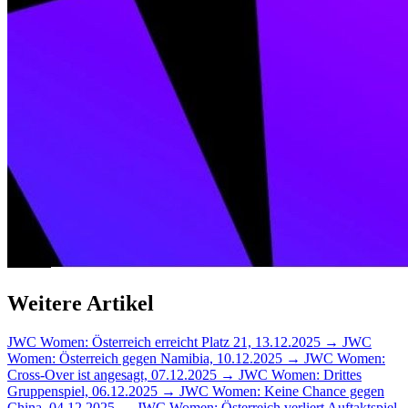
Weitere Artikel
JWC Women: Österreich erreicht Platz 21, 13.12.2025 →
JWC
Women: Österreich gegen Namibia, 10.12.2025 →
JWC Women:
Cross-Over ist angesagt, 07.12.2025 →
JWC Women: Drittes
Gruppenspiel, 06.12.2025 →
JWC Women: Keine Chance gegen
China, 04.12.2025 →
JWC Women: Österreich verliert Auftaktspiel,